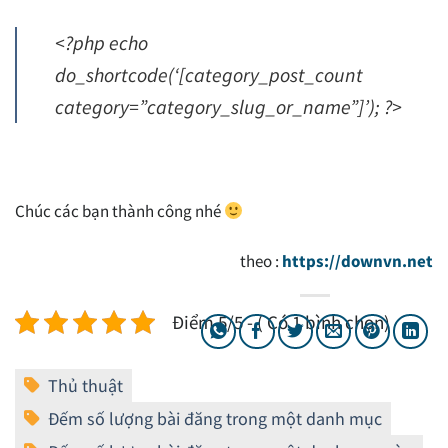
<?php echo
do_shortcode(‘[category_post_count
category=”category_slug_or_name”]’); ?>
Chúc các bạn thành công nhé
theo :
https://downvn.net
Điểm 5/5 - ( Có 1 bình chọn)