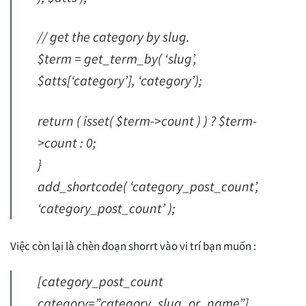
// get the category by slug.
$term = get_term_by( ‘slug’,
$atts[‘category’], ‘category’);
return ( isset( $term->count ) ) ? $term-
>count : 0;
}
add_shortcode( ‘category_post_count’,
‘category_post_count’ );
Việc còn lại là chèn đoạn shorrt vào vi trí bạn muốn :
[category_post_count
category=”category_slug_or_name”]