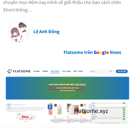
chuyên mục Hôm nay mình sẽ giới thiệu cho bạn cách chèn
Short thống…
Lê Anh Đông
Flatsome trên
G
o
o
g
l
e
News