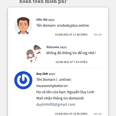
hoàn toàn miễn phí"
Hữu Hải
says:
Tên domain: sirobabyplus.online
01/08/2021 AT 11:28 SÁNG
TRẢ LỜI
flatsome
says:
không đủ thông tin để reg nhé !
01/08/2021 AT 7:54 CHIỀU
Duy linh
says:
Tên Domain ( .online):
muasonmykokor.vn
Họ và tên của bạn: Nguyễn Duy Linh
Mail nhận thông tin domaind:
duylinhit95@gmail.com
01/08/2021 AT 10:39 SÁNG
TRẢ LỜI