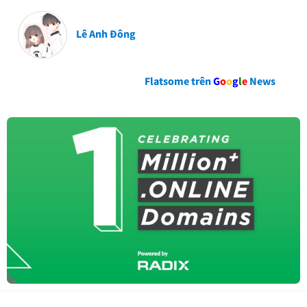
Lê Anh Đông
Flatsome trên
G
o
o
g
l
e
News