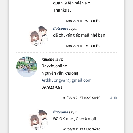
quản lý tên miền a ơi.
Thanks a,
01/08/2021 AT 2:29 CHIỀU
flatsome
says:
đã chuyển tiếp mail nhé bạn
01/08/2021 AT 7:49 CHIỀU
Khương
says:
Rayvfx.online
Nguyễn văn khương
Artkhuongvan@gmail.com
0979237091
01/08/2021 AT 10:20 SÁNG
TRẢ LỜI
flatsome
says:
Đã OK nhé , Check mail
01/08/2021 AT 11:00 SÁNG