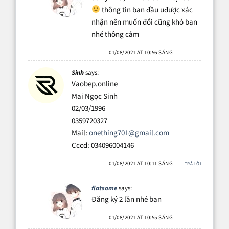
thông tin ban đầu uđược xác
nhận nên muốn đổi cũng khó bạn
nhé thông cảm
01/08/2021 AT 10:56 SÁNG
Sinh
says:
Vaobep.online
Mai Ngọc Sinh
02/03/1996
0359720327
Mail:
onething701@gmail.com
Cccd: 034096004146
01/08/2021 AT 10:11 SÁNG
TRẢ LỜI
flatsome
says:
Đăng ký 2 lần nhé bạn
01/08/2021 AT 10:55 SÁNG