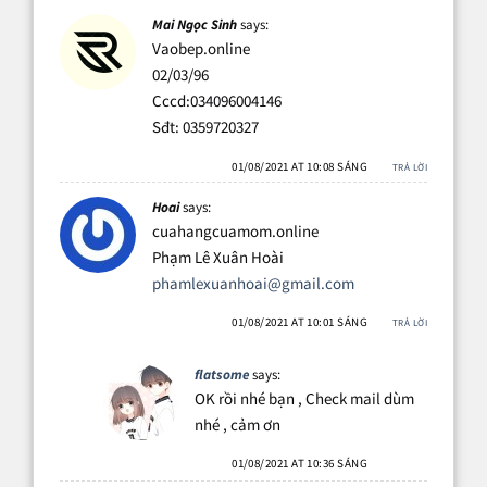
Mai Ngọc Sinh
says:
Vaobep.online
02/03/96
Cccd:034096004146
Sđt: 0359720327
01/08/2021 AT 10:08 SÁNG
TRẢ LỜI
Hoai
says:
cuahangcuamom.online
Phạm Lê Xuân Hoài
phamlexuanhoai@gmail.com
01/08/2021 AT 10:01 SÁNG
TRẢ LỜI
flatsome
says:
OK rồi nhé bạn , Check mail dùm
nhé , cảm ơn
01/08/2021 AT 10:36 SÁNG