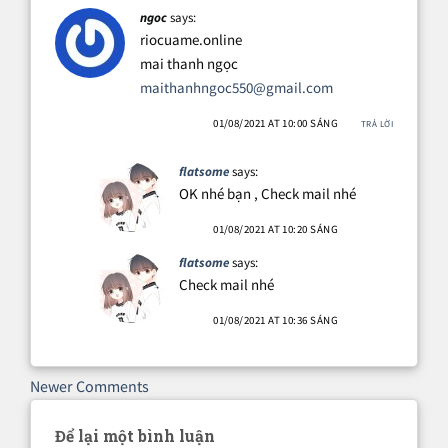
ngoc
says:
riocuame.online
mai thanh ngọc
maithanhngoc550@gmail.com
01/08/2021 AT 10:00 SÁNG
TRẢ LỜI
flatsome
says:
OK nhé bạn , Check mail nhé
01/08/2021 AT 10:20 SÁNG
flatsome
says:
Check mail nhé
01/08/2021 AT 10:36 SÁNG
Comment
Newer Comments
navigation
Để lại một bình luận