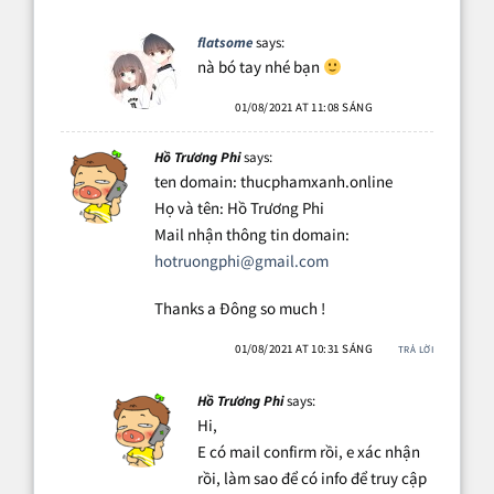
flatsome
says:
nà bó tay nhé bạn
01/08/2021 AT 11:08 SÁNG
Hồ Trương Phi
says:
ten domain: thucphamxanh.online
Họ và tên: Hồ Trương Phi
Mail nhận thông tin domain:
hotruongphi@gmail.com
Thanks a Đông so much !
01/08/2021 AT 10:31 SÁNG
TRẢ LỜI
Hồ Trương Phi
says:
Hi,
E có mail confirm rồi, e xác nhận
rồi, làm sao để có info để truy cập