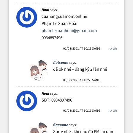
Hoai
says:
cuahangcuamom.online
Phạm Lê Xuân Hoài
phamlexuanhoai@gmail.com
0934897496
01/08/2021 AT 10:16 SÁNG
TRẢ LỜI
flatsome
says:
đã ok nhé – đăng ký 2 lần nhé
01/08/2021 AT 10:56 SÁNG
Hoai
says:
SĐT: 0934897496
01/08/2021 AT 10:15 SÁNG
TRẢ LỜI
flatsome
says:
Sorry nhé , khi nào đó PM lại dùm