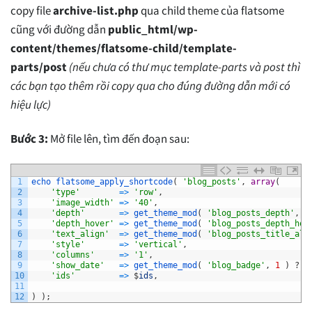
copy file
archive-list.php
qua child theme của flatsome
cũng với đường dẫn
public_html/wp-
content/themes/flatsome-child/template-
parts/post
(nếu chưa có thư mục template-parts và post thì
các bạn tạo thêm rồi copy qua cho đúng đường dẫn mới có
hiệu lực)
Bước 3:
Mở file lên, tìm đến đoạn sau:
1
echo 
flatsome_apply_shortcode
(
'blog_posts'
,
array
(
2
'type'
=
>
'row'
,
3
'image_width'
=
>
'40'
,
4
'depth'
=
>
get_theme_mod
(
'blog_posts_depth'
,
0
5
'depth_hover'
=
>
get_theme_mod
(
'blog_posts_depth_hov
6
'text_align'
=
>
get_theme_mod
(
'blog_posts_title_ali
7
'style'
=
>
'vertical'
,
8
'columns'
=
>
'1'
,
9
'show_date'
=
>
get_theme_mod
(
'blog_badge'
,
1
)
?
'
10
'ids'
=
>
$
ids
,
11
12
)
)
;