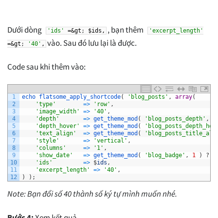
Dưới dòng
, bạn thêm
'ids'
=&gt
;
$ids,
'excerpt_length'
vào. Sau đó lưu lại là được.
=&gt
;
'40'
,
Code sau khi thêm vào:
1
echo 
flatsome_apply_shortcode
(
'blog_posts'
,
array
(
2
'type'
=
>
'row'
,
3
'image_width'
=
>
'40'
,
4
'depth'
=
>
get_theme_mod
(
'blog_posts_depth'
,
0
5
'depth_hover'
=
>
get_theme_mod
(
'blog_posts_depth_hov
6
'text_align'
=
>
get_theme_mod
(
'blog_posts_title_ali
7
'style'
=
>
'vertical'
,
8
'columns'
=
>
'1'
,
9
'show_date'
=
>
get_theme_mod
(
'blog_badge'
,
1
)
?
'
10
'ids'
=
>
$
ids
,
11
'excerpt_length'
=
>
'40'
,
12
)
)
;
Note: Bạn đổi số 40 thành số ký tự mình muốn nhé.
Bước 4:
Xem kết quả