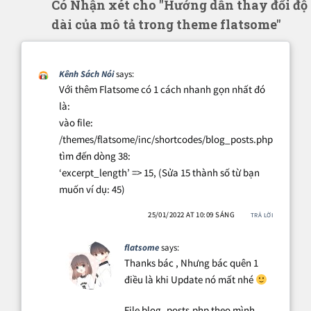
Có Nhận xét cho "Hướng dẫn thay đổi độ
dài của mô tả trong theme flatsome"
Kênh Sách Nói
says:
Với thêm Flatsome có 1 cách nhanh gọn nhất đó
là:
vào file:
/themes/flatsome/inc/shortcodes/blog_posts.php
tìm đến dòng 38:
‘excerpt_length’ => 15, (Sửa 15 thành số từ bạn
muốn ví dụ: 45)
25/01/2022 AT 10:09 SÁNG
TRẢ LỜI
flatsome
says:
Thanks bác , Nhưng bác quên 1
điều là khi Update nó mất nhé
File blog_posts.php theo mình