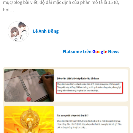
mục/blog bài viết, độ dài mặc định của phần mô tả là 15 từ,
hơi…
Lê Anh Đông
Flatsome trên
G
o
o
g
l
e
News