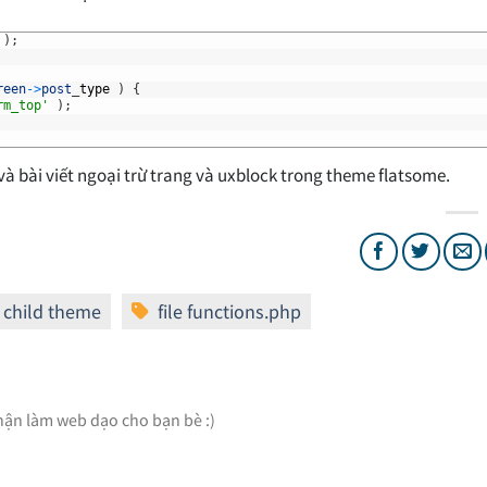
)
;
reen
->
post
_
type
)
{
rm_top'
)
;
à bài viết ngoại trừ trang và uxblock trong theme flatsome.
Nhận làm web dạo cho bạn bè :)