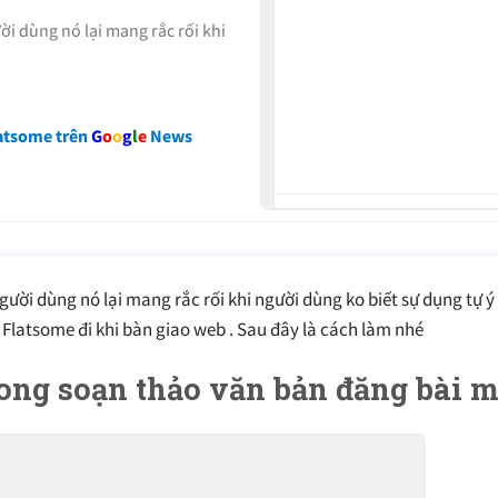
ười dùng nó lại mang rắc rối khi
atsome trên
G
o
o
g
l
e
News
 người dùng nó lại mang rắc rối khi người dùng ko biết sự dụng tự ý
me Flatsome đi khi bàn giao web . Sau đây là cách làm nhé
ong soạn thảo văn bản đăng bài m