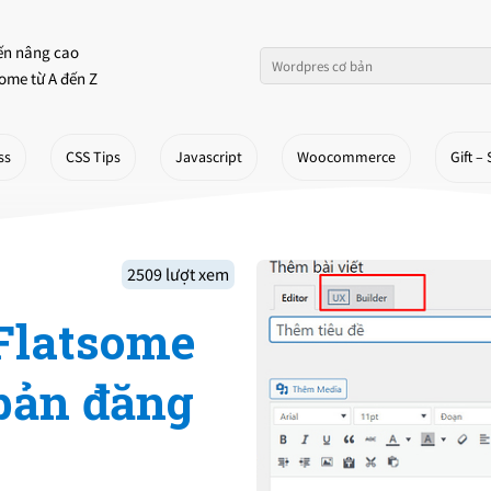
ến nâng cao
ome từ A đến Z
ss
CSS Tips
Javascript
Woocommerce
Gift – 
2509 lượt xem
Flatsome
 bản đăng