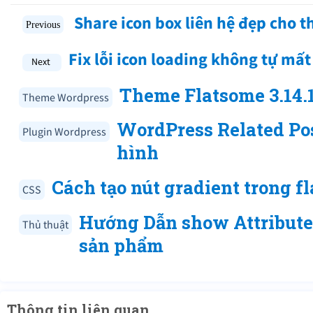
Share icon box liên hệ đẹp cho 
Fix lỗi icon loading không tự mấ
Theme Flatsome 3.14.
Theme Wordpress
WordPress Related Pos
Plugin Wordpress
hình
Cách tạo nút gradient trong 
CSS
Hướng Dẫn show Attributes
Thủ thuật
sản phẩm
Thông tin liên quan