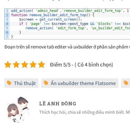
1
add_action
(
'admin_head'
,
'remove_builder_edit_form_top'
,
1
2
function
remove_builder_edit_form_top
(
)
{
3
$
screen
=
get_current_screen
(
)
;
4
if
(
'page'
!==
$
screen
->
post_type
&&
'blocks'
!==
$
sc
5
remove_action
(
'edit_form_top'
,
'ux_builder_edit_fo
6
}
7
}
Đoạn trên sẽ remove tab editer và uxbuilder ở phần sản phẩm v
Điểm 5/5 - ( Có 4 bình chọn)
LÊ ANH ĐÔNG
Thích học hỏi, chia sẽ những điều minh biết. 