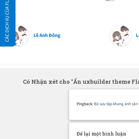
CÁC DỊCH VỤ CỦA FLATSOME.XYZ
Lê Anh Đông
L
Có Nhận xét cho "Ẩn uxbuilder theme Fl
Pingback:
Bộ sưu tập khung ảnh sản
Để lại một bình luận