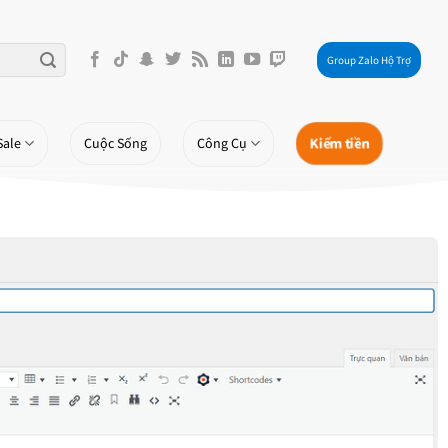
Group Zalo Hộ Trợ
Kiếm tiền
Sale
Cuộc Sống
Công Cụ