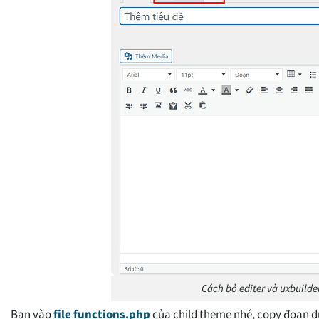
Cách bỏ editer và uxbuild
Bạn vào
file
functions.php
của child theme nhé, copy đoạn dướ