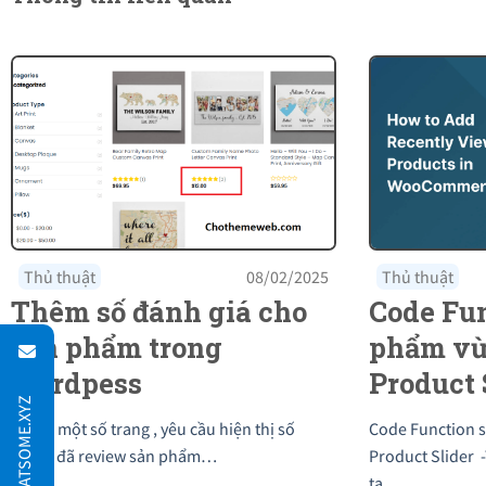
Thủ thuật
08/02/2025
Thủ thuật
Thêm số đánh giá cho
Code Fu
sản phẩm trong
phẩm vừ
wordpess
Product 
Flatsom
Trong một số trang , yêu cầu hiện thị số
Code Function 
lượng đã review sản phẩm…
Product Slider -
ta…