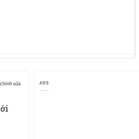
ADS
 chỉnh sửa
ới