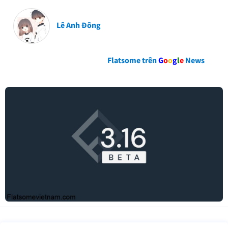
Lê Anh Đông
Flatsome trên
G
o
o
g
l
e
News