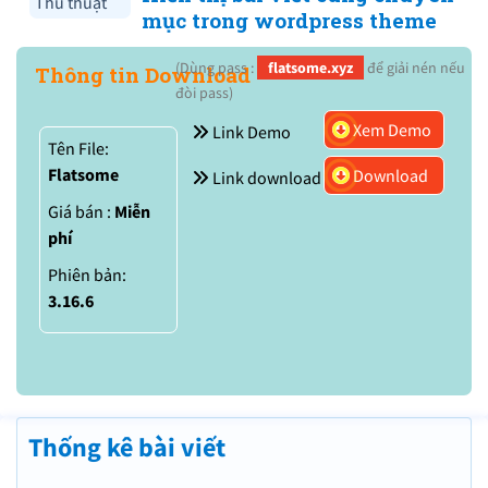
Thủ thuật
mục trong wordpress theme
(Dùng pass :
flatsome.xyz
để giải nén nếu
Thông tin Download
đòi pass)
Xem Demo
Link Demo
Tên File:
Flatsome
Download
Link download
Giá bán :
Miễn
phí
Phiên bản:
3.16.6
Thống kê bài viết