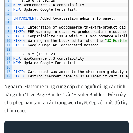
1
---
3.16.6
(
14.02.23
)
---
2
NEW
:
WooCommerce
7.4
compatibility.
3
NEW
:
Updated
Google
Fonts
list.
4
5
ENHANCEMENT
:
Added
localization
admin
info
panel.
6
7
FIXED
:
Integration
of
woocommerce-tm-extra-product
did
no
8
FIXED
:
PHP
warning
in
class-wc-product-data-fields.php
un
9
FIXED
:
Compatibility
issue
with
YITH
WooCommerce
Wishlist
10
FIXED
:
Warning
in
the
block
editor
when
the
"UX Builder c
11
FIXED
:
Google
Maps
API
deprecated
message.
12
13
---
3.16.5
(
13.01.23
)
---
14
NEW
:
WooCommerce
7.3
compatibility.
15
NEW
:
Updated
Google
Fonts
list.
16
17
FIXED
:
Cart
count
was
added
to
the
shop
icon
globally
in
18
FIXED
:
Editing
checkout
page
in
UX
Builder
if
cart
is
emp
Ngoài ra, Flatsome cũng cung cấp cho người dùng các tính
năng như “Live Page Builder” và “Header Builder”. Điều này
cho phép bạn tạo ra các trang web tuyệt đẹp với mức độ tùy
chỉnh cao.