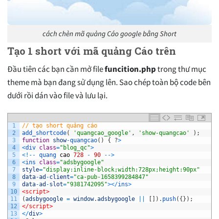
cách chèn mã quảng Cáo google bằng Short
Tạo 1 short với mã quảng Cáo trên
Đầu tiên các bạn cần mở file
funcition.php
trong thư mục
theme mà bạn đang sử dụng lên. Sao chép toàn bộ code bên
dưới rồi dán vào file và lưu lại.
1
// tạo short quảng cáo
2
add_shortcode
(
'quangcao_google'
,
'show-quangcao'
)
;
3
function
show
-
quangcao
(
)
{
?
>
4
<
div 
class
=
"blog_qc"
>
5
<
!
--
quang 
cao
728
-
90
--
>
6
<
ins 
class
=
"adsbygoogle"
7
style
=
"display:inline-block;width:728px;height:90px"
8
data
-
ad
-
client
=
"ca-pub-1658399284847"
9
data
-
ad
-
slot
=
"9381742095"
>
<
/
ins
>
10
<script>
11
(
adsbygoogle
=
window
.
adsbygoogle
||
[
]
)
.
push
(
{
}
)
;
12
</script>
13
<
/
div
>