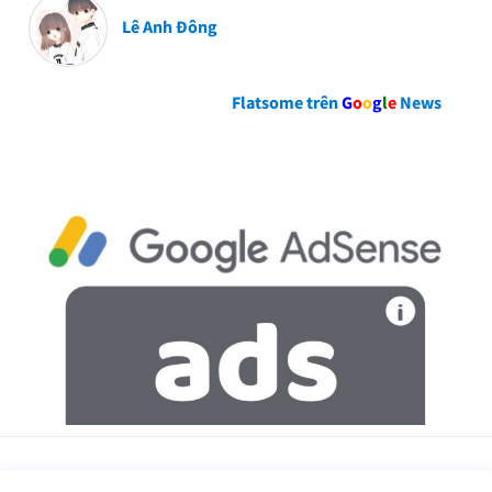
Lê Anh Đông
Flatsome trên
G
o
o
g
l
e
News