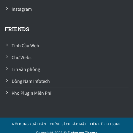
Instagram
FRIENDS
Tinh Cầu Web
Chợ Webs
Tin văn phòng
Đông Nam Infotech
Kho Plugin Miễn Phí
NỘI DUNG XUẤT BẢN
CHÍNH SÁCH BẢO MẬT
LIÊN HỆ FLATSOME
Copyright 2026 ©
Flatsome Theme