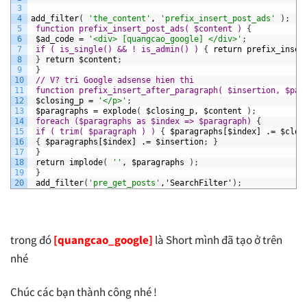
3
4
add_filter
(
'the_content'
,
'prefix_insert_post_ads'
)
;
5
function prefix_insert_post_ads( $content ) 
{
6
$ad_code
=
'<div> [quangcao_google] </div>'
;
7
if ( is_single() && ! is_admin() ) 
{
return
prefix_inser
8
}
return
$content
;
9
}
10
// V? tri Google adsense hien thi 
11
 function prefix_insert_after_paragraph( $insertion, $par
12
$closing_p
=
'</p>'
;
13
$paragraphs
=
explode
(
$closing_p,
$content
)
;
14
foreach ($paragraphs as $index => $paragraph) 
{
15
if ( trim( $paragraph ) ) 
{
$paragraphs[$index]
.=
$clos
16
{
$paragraphs[$index]
.=
$insertion
;
}
17
}
18
return
implode
(
''
,
$paragraphs
)
;
19
}
20
add_filter
(
'pre_get_posts'
,'SearchFilter'
)
;
trong đó
[quangcao_google]
là Short mình đã tạo ở trên
nhé
Chúc các bạn thành công nhé !