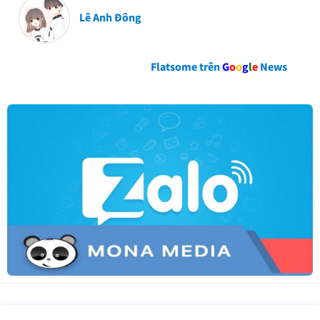
Lê Anh Đông
Flatsome trên
G
o
o
g
l
e
News