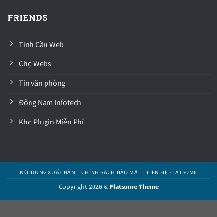
FRIENDS
Tinh Cầu Web
Chợ Webs
Tin văn phòng
Đông Nam Infotech
Kho Plugin Miễn Phí
NỘI DUNG XUẤT BẢN
CHÍNH SÁCH BẢO MẬT
LIÊN HỆ FLATSOME
Copyright 2026 ©
Flatsome Theme