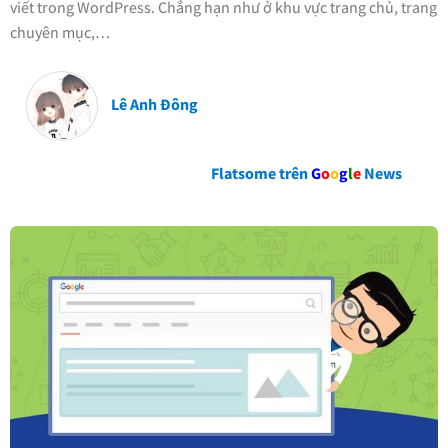
viết trong WordPress. Chẳng hạn như ở khu vực trang chủ, trang
chuyên mục,…
Lê Anh Đông
Flatsome trên
G
o
o
g
l
e
News