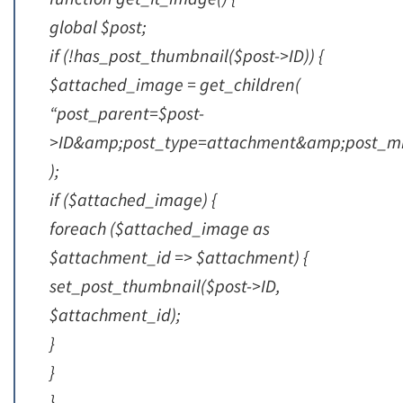
global $post;
if (!has_post_thumbnail($post->ID)) {
$attached_image = get_children(
“post_parent=$post-
>ID&amp;post_type=attachment&amp;post_m
);
if ($attached_image) {
foreach ($attached_image as
$attachment_id => $attachment) {
set_post_thumbnail($post->ID,
$attachment_id);
}
}
}