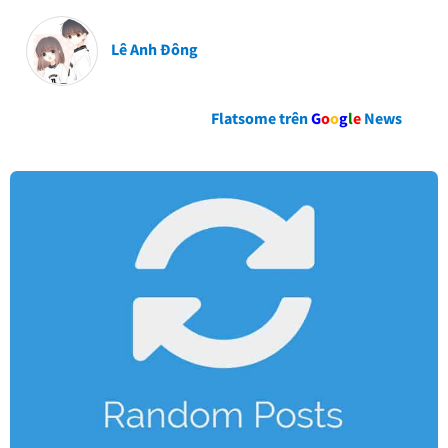
Lê Anh Đông
Flatsome trên
G
o
o
g
l
e
News