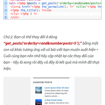
2
<ul> 
<?php
$posts
=
get_posts
(
'orderby=rand&numberposts=5'
3
<li>
<a 
href
="
<?php
the_permalink
(
)
;
?>
" title="
<?php
the_
4
<?php
the_title
(
)
;
?>
</a>
5
</li>
<?php
}
?>
6
</ul>
Chú ý: Bạn có thể thay đổi ở dòng
“get_posts(‘orderby=rand&numberposts=5’);”
bằng một
con số khác tương ứng với số bài viết bạn muốn xuất hiện >
Cuối cùng bạn nên nhớ hãy cập nhật lại các thay đổi của
bạn – Vậy là xong rồi đấy và đây là kết quả mà mình đã thực
hiện.