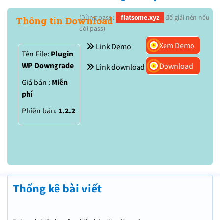
(Dùng pass :
flatsome.xyz
để giải nén nếu
Thông tin Download
đòi pass)
Xem Demo
Link Demo
Tên File:
Plugin
WP Downgrade
Download
Link download
Giá bán :
Miễn
phí
Phiên bản:
1.2.2
Thống kê bài viết