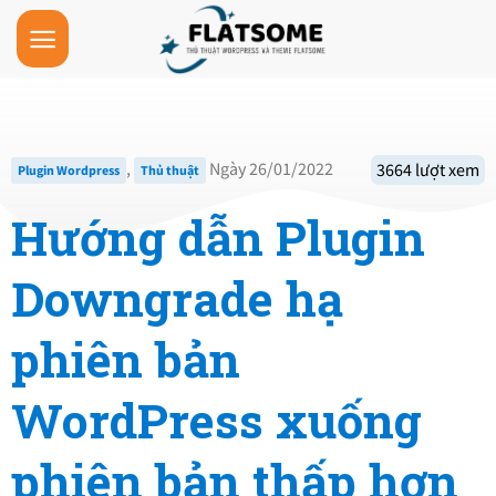
Skip
to
content
,
Ngày 26/01/2022
3664 lượt xem
Plugin Wordpress
Thủ thuật
Hướng dẫn Plugin
Downgrade hạ
phiên bản
WordPress xuống
phiên bản thấp hơn