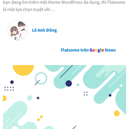
bạn đang tìm kiếm một theme WordPress đa dụng, thì Flatsome
là một lựa chọn tuyệt vời.…
Lê Anh Đông
Flatsome trên
G
o
o
g
l
e
News