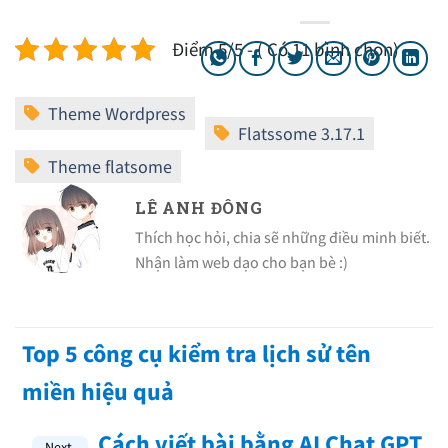
Điểm 5/5 - ( Có 11 bình chọn)
LÊ ANH ĐÔNG
Thích học hỏi, chia sẽ những điều minh biết.
Nhận làm web dạo cho bạn bè :)
Top 5 công cụ kiểm tra lịch sử tên
miền hiệu quả
Cách viết bài bằng AI Chat GPT