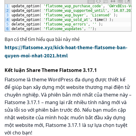
1
update_option
(
'flatsome_wup_purchase_code'
,
'GWrxBEss-VqS
2
update_option
(
'flatsome_wup_supported_until'
,
'14.07.2027
3
update_option
(
'flatsome_wup_buyer'
,
'Licensed'
)
;
4
update_option
(
'flatsome_wup_sold_at'
,
time
(
)
)
;
5
delete_option
(
'flatsome_wup_errors'
,
''
)
;
6
delete_option
(
'flatsome_wupdates'
,
''
)
;
Bạn có thể tìm hiểu qua bài này nhé
https://flatsome.xyz/kick-hoat-theme-flatsome-ban-
quyen-moi-nhat-2021.html
Kết luận Share Theme Flatsome 3.17.1
Flatsome là theme WordPress đa dụng được thiết kế
để giúp bạn xây dựng một website thương mại điện tử
chuyên nghiệp. Và phiên bản mới nhất của theme này –
Flatsome 3.17.1 – mang lại rất nhiều tính năng mới và
sửa lỗi so với phiên bản trước đó. Nếu bạn muốn cập
nhật website của mình hoặc muốn bắt đầu xây dựng
một website mới, Flatsome 3.17.1 là sự lựa chọn tuyệt
vời cho bạn!