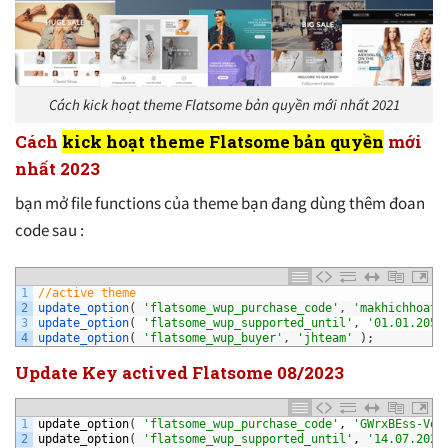
Cách kick hoạt theme Flatsome bản quyền mới nhất 2021
Cách
kick hoạt theme Flatsome bản quyền
mới
nhất 2023
bạn mở file functions của theme bạn đang dùng thêm đoan
code sau :
1
//active theme
2
update_option
(
'flatsome_wup_purchase_code'
,
'makhichhoatl
3
update_option
(
'flatsome_wup_supported_until'
,
'01.01.2050
4
update_option
(
'flatsome_wup_buyer'
,
'jhteam'
)
;
Update Key actived Flatsome 08/2023
1
update_option
(
'flatsome_wup_purchase_code'
,
'GWrxBEss-VqS
2
update_option
(
'flatsome_wup_supported_until'
,
'14.07.2027