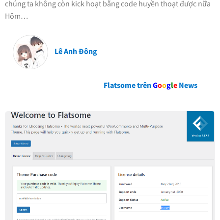
chúng ta không còn kick hoạt bằng code huyền thoạt được nữa
Hôm…
Lê Anh Đông
Flatsome trên
G
o
o
g
l
e
News