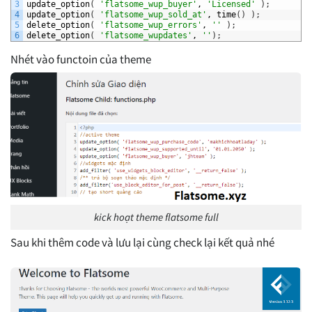
3
update_option
(
'flatsome_wup_buyer'
,
'Licensed'
)
;
4
update_option
(
'flatsome_wup_sold_at'
,
time
(
)
)
;
5
delete_option
(
'flatsome_wup_errors'
,
''
)
;
6
delete_option
(
'flatsome_wupdates'
,
''
)
;
Nhét vào functoin của theme
kick hoạt theme flatsome full
Sau khi thêm code và lưu lại cùng check lại kết quả nhé