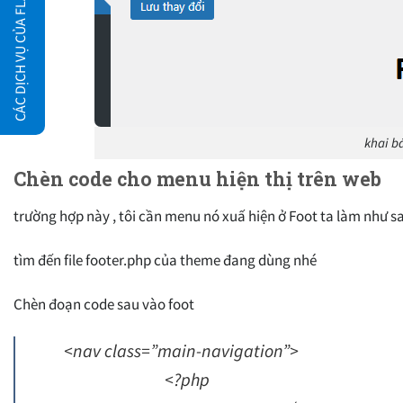
CÁC DỊCH VỤ CỦA FLATSOME.XYZ
khai b
Chèn code cho menu hiện thị trên web
trường hợp này , tôi cần menu nó xuấ hiện ở Foot ta làm như sa
tìm đến file footer.php của theme đang dùng nhé
Chèn đoạn code sau vào foot
<nav class=”main-navigation”>
<?php