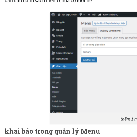
ban đầu danh sách menu chưa có foot nè
thêm 1 
khai báo trong quản lý Menu