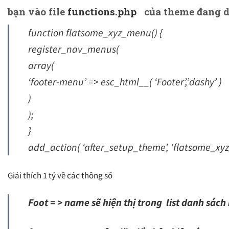
bạn vào file
functions.php
của theme đang d
function flatsome_xyz_menu() {
register_nav_menus(
array(
‘footer-menu’ => esc_html__( ‘Footer’,’dashy’ )
)
);
}
add_action( ‘after_setup_theme’, ‘flatsome_xy
Giải thích 1 tý về các thông số
Foot = > name sẽ hiện thị trong list danh sác