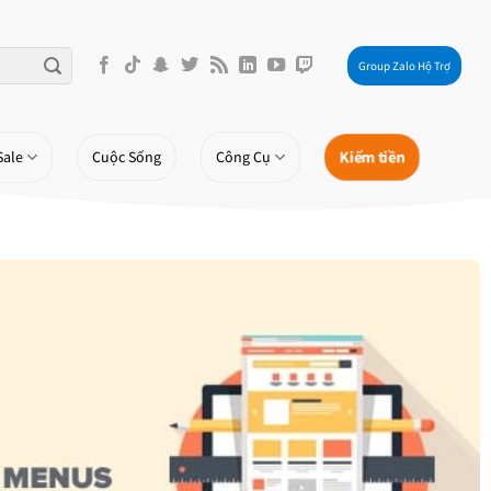
Group Zalo Hộ Trợ
Kiếm tiền
Sale
Cuộc Sống
Công Cụ