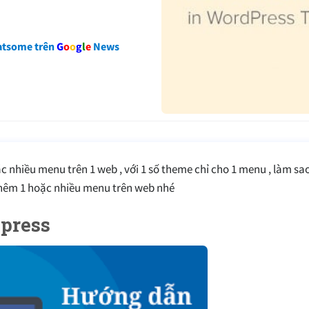
atsome trên
G
o
o
g
l
e
News
c nhiều menu trên 1 web , với 1 số theme chỉ cho 1 menu , làm sa
hêm 1 hoặc nhiều menu trên web nhé
press