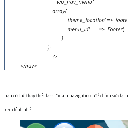
wp_nav_menu(
array(
‘theme_location’ => ‘footer-m
‘menu_id’ => ‘Footer’,
)
);
?>
</nav>
bạn có thể thay thế class=”main-navigation” để chỉnh sửa lại 
xem hình nhé