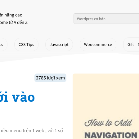
ến nâng cao
ome từ A đến Z
ss
CSS Tips
Javascript
Woocommerce
Gift – 
2785 lượt xem
i vào
hiều menu trên 1 web , với 1 số