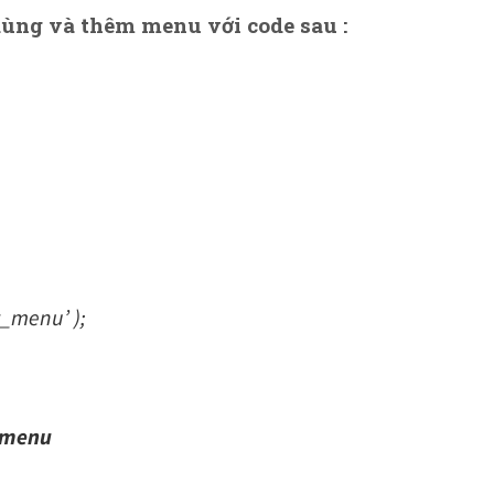
ùng và thêm menu với code sau :
z_menu’ );
h menu