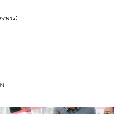
enu’,
nhé