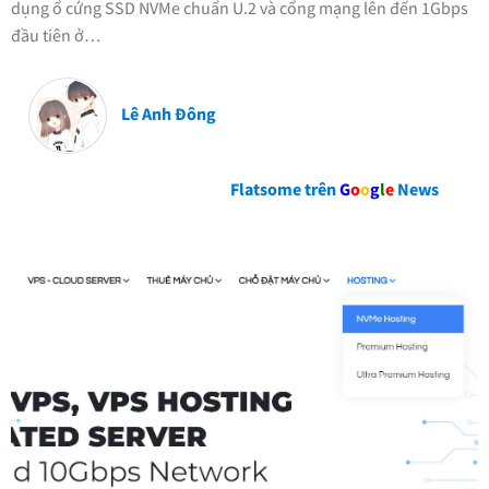
dụng ổ cứng SSD NVMe chuẩn U.2 và cổng mạng lên đến 1Gbps
đầu tiên ở…
Lê Anh Đông
Flatsome trên
G
o
o
g
l
e
News