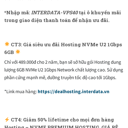
*Nhập mã:
INTERDATA-VPS40
tại ô khuyến mãi
trong giao diện thanh toán để nhận ưu đãi.
CT3: Giá siêu ưu đãi Hosting NVMe U2 1Gbps
6GB
Chỉ với 489.000đ cho 2 năm, bạn sẽ sở hữu gói Hosting dung
lượng 6GB NVMe U2 1Gbps Network chất lượng cao. Sử dụng
phần cứng mạnh mẽ, đường truyền tốc độ cao tới 1Gbps.
*Link mua hàng:
https://dealhosting.interdata.vn
CT4: Giảm 50% lifetime cho mọi đơn hàng
Hosting – NVME PREMIUM HOSTING GIÁ RẺ