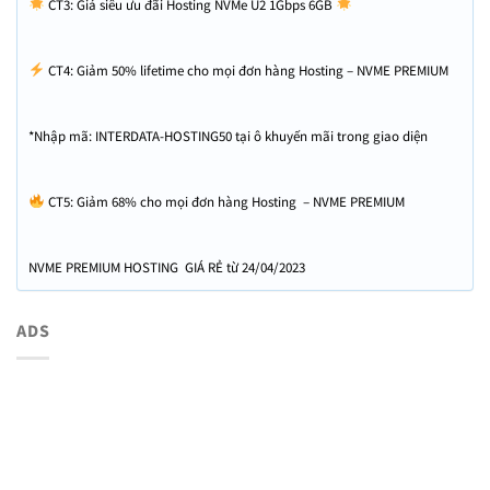
CT3: Giá siêu ưu đãi Hosting NVMe U2 1Gbps 6GB
CT4: Giảm 50% lifetime cho mọi đơn hàng Hosting – NVME PREMIUM
HOSTING GIÁ RẺ
*Nhập mã: INTERDATA-HOSTING50 tại ô khuyến mãi trong giao diện
thanh toán để nhận ưu đãi. Số lượng giới hạn 100 mã.
CT5: Giảm 68% cho mọi đơn hàng Hosting – NVME PREMIUM
HOSTING GIÁ RẺ
NVME PREMIUM HOSTING GIÁ RẺ từ 24/04/2023
ADS