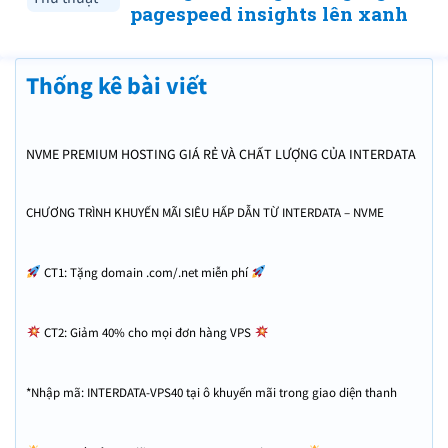
pagespeed insights lên xanh
Thống kê bài viết
NVME PREMIUM HOSTING GIÁ RẺ VÀ CHẤT LƯỢNG CỦA INTERDATA
CHƯƠNG TRÌNH KHUYẾN MÃI SIÊU HẤP DẪN TỪ INTERDATA – NVME
PREMIUM HOSTING GIÁ RẺ – ĐỪNG BỎ LỠ!
CT1: Tặng domain .com/.net miễn phí
CT2: Giảm 40% cho mọi đơn hàng VPS
*Nhập mã: INTERDATA-VPS40 tại ô khuyến mãi trong giao diện thanh
toán để nhận ưu đãi.