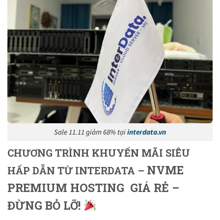
Sale 11.11 giảm 68% tại
interdata.vn
CHƯƠNG TRÌNH KHUYẾN MÃI SIÊU
NVME
HẤP DẪN TỪ INTERDATA –
PREMIUM HOSTING GIÁ RẺ –
ĐỪNG BỎ LỠ!