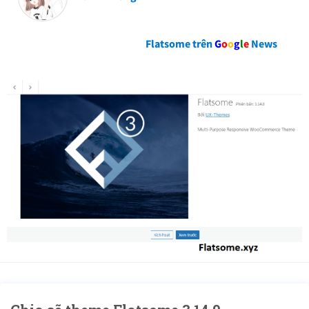
Flatsome trên
G
o
o
g
l
e
News