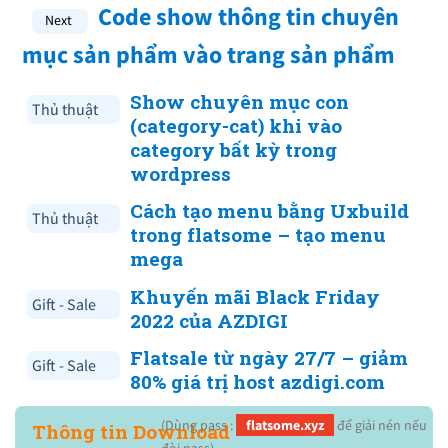
Code show thông tin chuyên
mục sản phẩm vào trang sản phẩm
Show chuyên mục con
Thủ thuật
(category-cat) khi vào
category bất kỳ trong
wordpress
Cách tạo menu bằng Uxbuild
Thủ thuật
trong flatsome – tạo menu
mega
Khuyến mãi Black Friday
Gift - Sale
2022 của AZDIGI
Flatsale từ ngày 27/7 – giảm
Gift - Sale
80% giá trị host azdigi.com
(Dùng pass :
flatsome.xyz
để giải nén nếu
Thông tin Download
đòi pass)