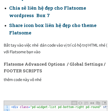
Chia sẽ liên hệ đẹp cho Flatsome
wordpress Box 7
Share icon box liên hệ đẹp cho theme
Flatsome
Bắt tay vào việc nhé dán code vào vị trí có hộ trợ HTML nhé (
với Flatsome bạn vào
Flatsome Advanced Options / Global Settings /
FOOTER SCRIPTS
thêm code này vô nhé
1
<
div 
class
=
"pd-widget-list pd-bottom-right pd-round"
styl
2