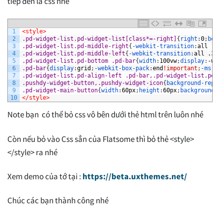
tiếp đến là css nhé
1
<style>
2
.pd-widget-list.pd-widget-list[class*=-right]
{
right
:
0
;
bot
3
.pd-widget-list.pd-middle-right
{
-webkit-transition
:
all
.3
4
.pd-widget-list.pd-middle-left
{
-webkit-transition
:
all
.3s
5
.pd-widget-list.pd-bottom .pd-bar
{
width
:
100vw
;
display
:
-we
6
.pd-bar
{
display
:
grid
;
-webkit-box-pack
:
end
!important
;
-ms-f
7
.pd-widget-list.pd-align-left .pd-bar,.pd-widget-list.pd-
8
.pushdy-widget-button,.pushdy-widget-icon
{
background-repe
9
.pd-widget-main-button
{
width
:
60px
;
height
:
60px
;
background
:
10
</style>
Note bạn có thể bỏ css vô bên dưới thẻ html trên luôn nhé
Còn nếu bỏ vào Css sẳn của Flatsome thì bỏ thẻ <style>
</style> ra nhé
Xem demo của tớ tại :
https://beta.uxthemes.net/
Chúc các bạn thành công nhé