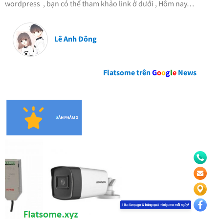
wordpress , bạn có thể tham khảo link ở dưới , Hôm nay…
Lê Anh Đông
Flatsome trên
G
o
o
g
l
e
News