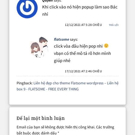
Quyen
says:
Khi click vào nó hiện popup làm sao Bác
nhỉ
12/12/2021 AT 5:28 CHIỀU
TRẢ LỜI
flatsome
says:
click vòa đâu hiện pop nhi
vbạn có thể mô tả rõ hơn mình
giúp nhé
17/12/2021 AT 2:46 CHIỀU
Pingback:
Liên hệ đẹp cho theme Flatsome wordpress – Liên hệ
box 9 - FLATSOME - FREE EVERY THING
Để lại một bình luận
Email của bạn sẽ không được hiển thị công khai.
Các trường
bắt buộc được đánh dấu
*