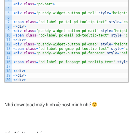
3
<
div 
class
=
"pd-bar"
>
4
5
<
div 
class
=
"pushdy-widget-button pd-tel"
style
=
"height: 4
6
7
<
span 
class
=
"pd-label pd-tel pd-tooltip-text"
style
=
"colo
8
<
/
div
>
9
<
div 
class
=
"pushdy-widget-button pd-mail"
style
=
"height: 
10
<
span 
class
=
"pd-label pd-mail pd-tooltip-text"
style
=
"col
11
<
/
div
>
12
<
div 
class
=
"pushdy-widget-button pd-gmap"
style
=
"height: 
13
<
span 
class
=
"pd-label pd-gmap pd-tooltip-text"
style
=
"col
14
<
div 
class
=
"pushdy-widget-button pd-fanpage"
style
=
"heigh
15
16
<
span 
class
=
"pd-label pd-fanpage pd-tooltip-text"
style
=
"
17
18
<
/
div
>
19
<
/
div
>
20
<
/
div
>
Nhớ download mấy hinh về host mình nhé