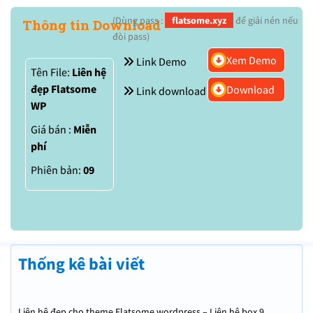
(Dùng pass :
flatsome.xyz
để giải nén nếu
Thông tin Download
đòi pass)
Xem Demo
Link Demo
Tên File:
Liên hệ
đẹp Flatsome
Download
Link download
WP
Giá bán :
Miễn
phí
Phiên bản:
09
Thống kê bài viết
Liên hệ đẹp cho theme Flatsome wordpress – Liên hệ box 9