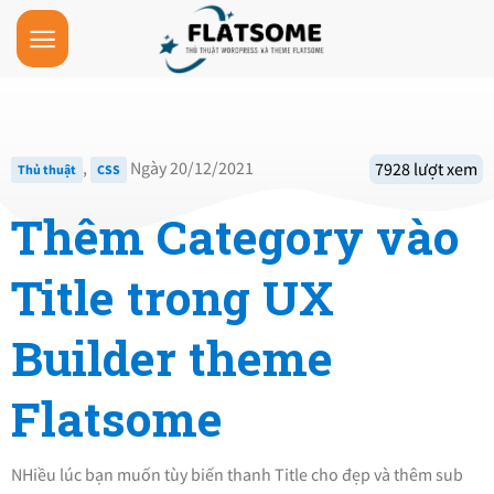
Skip
to
content
,
Ngày 20/12/2021
7928 lượt xem
Thủ thuật
CSS
Thêm Category vào
Title trong UX
Builder theme
Flatsome
NHiều lúc bạn muốn tùy biến thanh Title cho đẹp và thêm sub