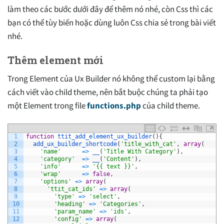
làm theo các bước dưới đây để thêm nó nhé, còn Css thì các
bạn có thể tùy biến hoặc dùng luôn Css chia sẻ trong bài viết
nhé.
Thêm element mới
Trong Element của Ux Builder nó không thể custom lại bằng
cách viết vào child theme, nên bắt buộc chúng ta phải tạo
một Element trong file
functions.php
của child theme.
1
function
ttit_add_element_ux_builder
(
)
{
2
add_ux_builder_shortcode
(
'title_with_cat'
,
array
(
3
'name'
=
>
__
(
'Title With Category'
)
,
4
'category'
=
>
__
(
'Content'
)
,
5
'info'
=
>
'{{ text }}'
,
6
'wrap'
=
>
false
,
7
'options'
=
>
array
(
8
'ttit_cat_ids'
=
>
array
(
9
'type'
=
>
'select'
,
10
'heading'
=
>
'Categories'
,
11
'param_name'
=
>
'ids'
,
12
'config'
=
>
array
(