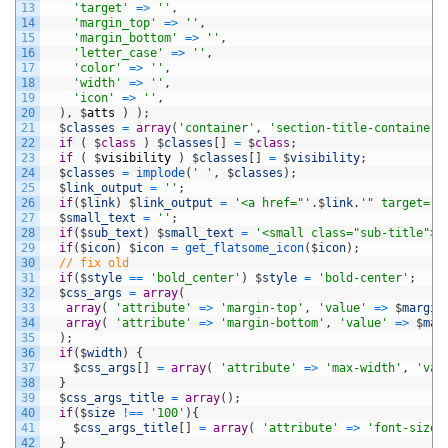
13
'target'
=
>
''
,
14
'margin_top'
=
>
''
,
15
'margin_bottom'
=
>
''
,
16
'letter_case'
=
>
''
,
17
'color'
=
>
''
,
18
'width'
=
>
''
,
19
'icon'
=
>
''
,
20
)
,
$
atts
)
)
;
21
$
classes
=
array
(
'container'
,
'section-title-container'
22
if
(
$
class
)
$
classes
[
]
=
$
class
;
23
if
(
$
visibility
)
$
classes
[
]
=
$
visibility
;
24
$
classes
=
implode
(
' '
,
$
classes
)
;
25
$
link_output
=
''
;
26
if
(
$
link
)
$
link_output
=
'<a href="'
.
$
link
.
'" target="'
27
$
small_text
=
''
;
28
if
(
$
sub_text
)
$
small_text
=
'<small class="sub-title">'
29
if
(
$
icon
)
$
icon
=
get_flatsome_icon
(
$
icon
)
;
30
// fix old
31
if
(
$
style
==
'bold_center'
)
$
style
=
'bold-center'
;
32
$
css_args
=
array
(
33
array
(
'attribute'
=
>
'margin-top'
,
'value'
=
>
$
margin
34
array
(
'attribute'
=
>
'margin-bottom'
,
'value'
=
>
$
mar
35
)
;
36
if
(
$
width
)
{
37
$
css_args
[
]
=
array
(
'attribute'
=
>
'max-width'
,
'val
38
}
39
$
css_args_title
=
array
(
)
;
40
if
(
$
size
!==
'100'
)
{
41
$
css_args_title
[
]
=
array
(
'attribute'
=
>
'font-size'
42
}