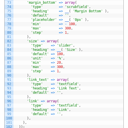
73
'margin_bottom'
=
>
array
(
74
'type'
=
>
'scrubfield'
,
75
'heading'
=
>
__
(
'Margin Bottom'
)
,
76
'default'
=
>
''
,
77
'placeholder'
=
>
__
(
'0px'
)
,
78
'min'
=
>
-
100
,
79
'max'
=
>
300
,
80
'step'
=
>
1
,
81
)
,
82
'size'
=
>
array
(
83
'type'
=
>
'slider'
,
84
'heading'
=
>
__
(
'Size'
)
,
85
'default'
=
>
100
,
86
'unit'
=
>
'%'
,
87
'min'
=
>
20
,
88
'max'
=
>
300
,
89
'step'
=
>
1
,
90
)
,
91
'link_text'
=
>
array
(
92
'type'
=
>
'textfield'
,
93
'heading'
=
>
'Link Text'
,
94
'default'
=
>
''
,
95
)
,
96
'link'
=
>
array
(
97
'type'
=
>
'textfield'
,
98
'heading'
=
>
'Link'
,
99
'default'
=
>
''
,
100
)
,
101
)
,
102
)
)
;