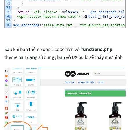
73
}
74
}
75
return
'<div class="'
.
$
classes
.
'" '
.
get_shortcode_inlin
76
  <span class="hdevvn-show-cats">'
.
$
hdevvn_html_show_cat
.
77
}
78
add_shortcode
(
'title_with_cat'
,
'title_with_cat_shortcode
Sau khi bạn thêm xong 2 code trên vô
functions.php
theme bạn đang sử dụng , bạn vô UX build sẽ thấy như hình