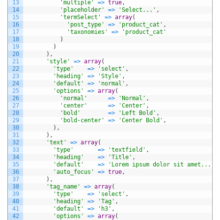
13
'multiple'
=
>
true
,
14
'placeholder'
=
>
'Select...'
,
15
'termSelect'
=
>
array
(
16
'post_type'
=
>
'product_cat'
,
17
'taxonomies'
=
>
'product_cat'
18
)
19
)
20
)
,
21
'style'
=
>
array
(
22
'type'
=
>
'select'
,
23
'heading'
=
>
'Style'
,
24
'default'
=
>
'normal'
,
25
'options'
=
>
array
(
26
'normal'
=
>
'Normal'
,
27
'center'
=
>
'Center'
,
28
'bold'
=
>
'Left Bold'
,
29
'bold-center'
=
>
'Center Bold'
,
30
)
,
31
)
,
32
'text'
=
>
array
(
33
'type'
=
>
'textfield'
,
34
'heading'
=
>
'Title'
,
35
'default'
=
>
'Lorem ipsum dolor sit amet...'
,
36
'auto_focus'
=
>
true
,
37
)
,
38
'tag_name'
=
>
array
(
39
'type'
=
>
'select'
,
40
'heading'
=
>
'Tag'
,
41
'default'
=
>
'h3'
,
42
'options'
=
>
array
(