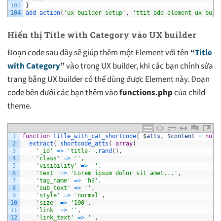
103
}
104
add_action
(
'ux_builder_setup'
,
'ttit_add_element_ux_buil
Hiển thị Title with Category vào UX builder
Đoạn code sau đây sẽ giúp thêm một Element với tên
“
Title
with Category
”
vào trong UX builder, khi các bạn chỉnh sửa
trang bằng UX builder có thể dùng được Element này. Đoạn
code bên dưới các bạn thêm vào
functions.php
của child
theme.
1
function
title_with_cat_shortcode
(
$
atts
,
$
content
=
null
2
extract
(
shortcode_atts
(
array
(
3
'_id'
=
>
'title-'
.
rand
(
)
,
4
'class'
=
>
''
,
5
'visibility'
=
>
''
,
6
'text'
=
>
'Lorem ipsum dolor sit amet...'
,
7
'tag_name'
=
>
'h3'
,
8
'sub_text'
=
>
''
,
9
'style'
=
>
'normal'
,
10
'size'
=
>
'100'
,
11
'link'
=
>
''
,
12
'link_text'
=
>
''
,