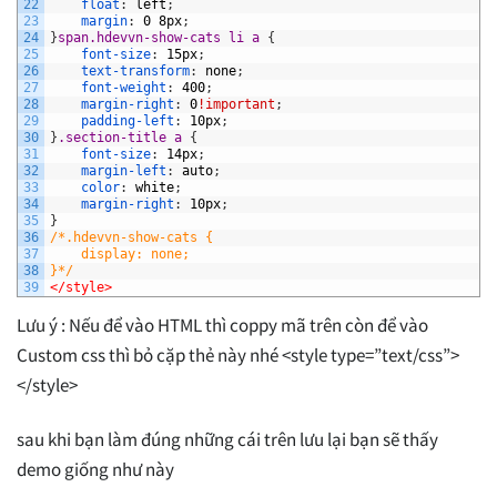
22
float
:
left
;
23
margin
:
0
8px
;
24
}
span.hdevvn-show-cats li a 
{
25
font-size
:
15px
;
26
text-transform
:
none
;
27
font-weight
:
400
;
28
margin-right
:
0
!important
;
29
padding-left
:
10px
;
30
}
.section-title a 
{
31
font-size
:
14px
;
32
margin-left
:
auto
;
33
color
:
white
;
34
margin-right
:
10px
;
35
}
36
/*.hdevvn-show-cats {
37
    display: none;
38
}*/
39
</style>
Lưu ý : Nếu để vào HTML thì coppy mã trên còn để vào
Custom css thì bỏ cặp thẻ này nhé <style type=”text/css”>
</style>
sau khi bạn làm đúng những cái trên lưu lại bạn sẽ thấy
demo giống như này