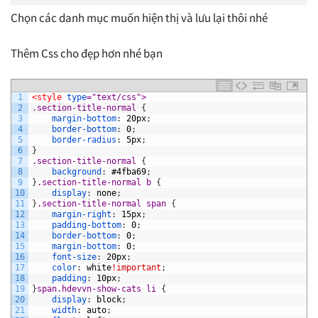
Chọn các danh mục muốn hiện thị và lưu lại thôi nhé
Thêm Css cho đẹp hơn nhé bạn
1
<style 
type
="text/css">
2
.section-title-normal 
{
3
margin-bottom
:
20px
;
4
border-bottom
:
0
;
5
border-radius
:
5px
;
6
}
7
.section-title-normal 
{
8
background
:
#4fba69
;
9
}
.section-title-normal b 
{
10
display
:
none
;
11
}
.section-title-normal span 
{
12
margin-right
:
15px
;
13
padding-bottom
:
0
;
14
border-bottom
:
0
;
15
margin-bottom
:
0
;
16
font-size
:
20px
;
17
color
:
white
!important
;
18
padding
:
10px
;
19
}
span.hdevvn-show-cats li 
{
20
display
:
block
;
21
width
:
auto
;