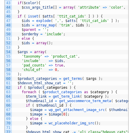
43
if
(
$
color
)
{
44
$
css_args_title
[
]
=
array
(
'attribute'
=
>
'color'
,
'v
45
}
46
if
(
isset
(
$
atts
[
'ttit_cat_ids'
]
)
)
{
47
$
ids
=
explode
(
','
,
$
atts
[
'ttit_cat_ids'
]
)
;
48
$
ids
=
array_map
(
'trim'
,
$
ids
)
;
49
$
parent
=
''
;
50
$
orderby
=
'include'
;
51
}
else
{
52
$
ids
=
array
(
)
;
53
}
54
$
args
=
array
(
55
'taxonomy'
=
>
'product_cat'
,
56
'include'
=
>
$
ids
,
57
'pad_counts'
=
>
true
,
58
'child_of'
=
>
0
,
59
)
;
60
$
product_categories
=
get_terms
(
$
args
)
;
61
$
hdevvn_html_show_cat
=
''
;
62
if
(
$
product
_
categories
)
{
63
foreach
(
$
product_categories 
as
$
category
)
{
64
$
term_link
=
get_term_link
(
$
category
)
;
65
$
thumbnail_id
=
get_woocommerce_term_meta
(
$
categor
66
if
(
$
thumbnail
_
id
)
{
67
$
image
=
wp_get_attachment_image_src
(
$
thumbnail_
68
$
image
=
$
image
[
0
]
;
69
}
else
{
70
$
image
=
wc_placeholder_img_src
(
)
;
71
}
72
$
hdevvn_html_show
_
cat
.
=
'<li class="hdevvn_cats"><