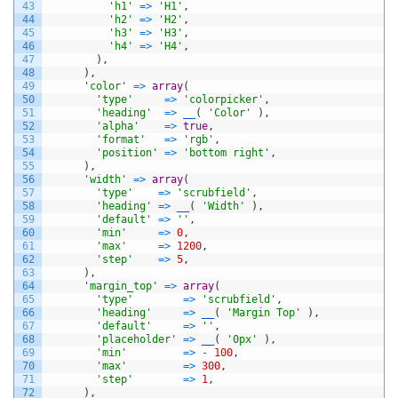
43
'h1'
=
>
'H1'
,
44
'h2'
=
>
'H2'
,
45
'h3'
=
>
'H3'
,
46
'h4'
=
>
'H4'
,
47
)
,
48
)
,
49
'color'
=
>
array
(
50
'type'
=
>
'colorpicker'
,
51
'heading'
=
>
__
(
'Color'
)
,
52
'alpha'
=
>
true
,
53
'format'
=
>
'rgb'
,
54
'position'
=
>
'bottom right'
,
55
)
,
56
'width'
=
>
array
(
57
'type'
=
>
'scrubfield'
,
58
'heading'
=
>
__
(
'Width'
)
,
59
'default'
=
>
''
,
60
'min'
=
>
0
,
61
'max'
=
>
1200
,
62
'step'
=
>
5
,
63
)
,
64
'margin_top'
=
>
array
(
65
'type'
=
>
'scrubfield'
,
66
'heading'
=
>
__
(
'Margin Top'
)
,
67
'default'
=
>
''
,
68
'placeholder'
=
>
__
(
'0px'
)
,
69
'min'
=
>
-
100
,
70
'max'
=
>
300
,
71
'step'
=
>
1
,
72
)
,