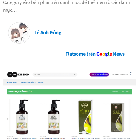
Category vào bên phải trên danh mục để thể hiện rõ các danh
mục…
Lê Anh Đông
Flatsome trên
G
o
o
g
l
e
News