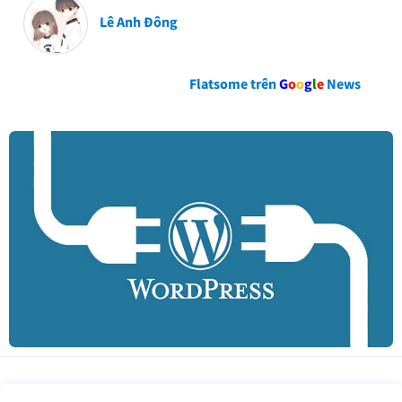
Lê Anh Đông
Flatsome trên
G
o
o
g
l
e
News