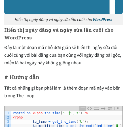
Hiển thị ngày đăng và ngày sửa lần cuối cho
WordPress
Hiển thị ngày đăng và ngày sửa lần cuối cho
WordPress
Đây là một đoạn mã nhỏ đơn giản sẽ hiển thị ngày sửa đổi
cuối cùng với bài đăng của bạn cùng với ngày đăng bài gốc,
miễn là hai ngày này không giống nhau.
# Hướng dẫn
Tất cả những gì bạn phải làm là thêm đoạn mã này vào bên
trong The Loop.
1
Posted
on
<?php
the_time
(
'F jS, Y'
)
?>
2
<?php
3
$u_time
=
get_the_time
(
'U'
)
;
4
$u_modified_time
=
get_the_modified_time
(
'U'
)
;