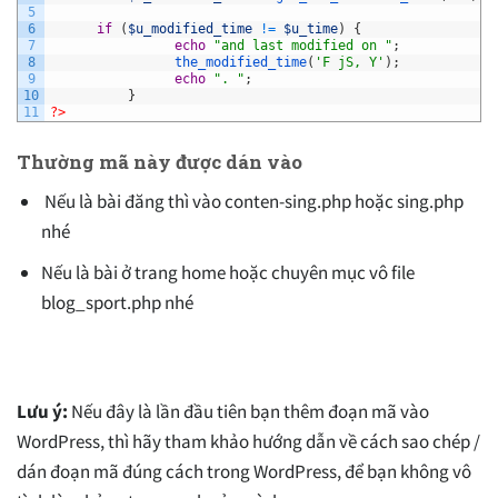
5
6
if
(
$u_modified_time
!=
$u_time
)
{
7
echo
"and last modified on "
;
8
the_modified_time
(
'F jS, Y'
)
;
9
echo
". "
;
10
}
11
?>
Thường mã này được dán vào
Nếu là bài đăng thì vào conten-sing.php hoặc sing.php
nhé
Nếu là bài ở trang home hoặc chuyên mục vô file
blog_sport.php nhé
Lưu ý:
Nếu đây là lần đầu tiên bạn thêm đoạn mã vào
WordPress, thì hãy tham khảo hướng dẫn về cách sao chép /
dán đoạn mã đúng cách trong WordPress, để bạn không vô