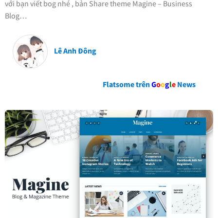
với bạn viết bog nhé , bản Share theme Magine – Business
Blog…
Lê Anh Đông
Flatsome trên
G
o
o
g
l
e
News