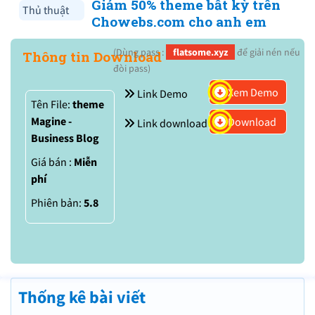
Giảm 50% theme bất kỳ trên
Thủ thuật
Chowebs.com cho anh em
(Dùng pass :
flatsome.xyz
để giải nén nếu
Thông tin Download
đòi pass)
Xem Demo
Link Demo
Tên File:
theme
Magine -
Download
Link download
Business Blog
Giá bán :
Miễn
phí
Phiên bản:
5.8
Thống kê bài viết