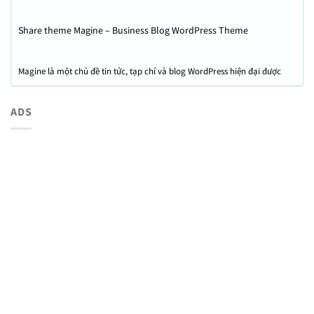
Share theme Magine – Business Blog WordPress Theme
Magine là một chủ đề tin tức, tạp chí và blog WordPress hiện đại được
thiết kế đặc biệt cho các blog kinh doanh. Nhờ các tiện ích Elementor tùy
chỉnh nâng cao và tích hợp liền mạch với Gutenberg, bạn có thể tạo bố
ADS
cục trang / bài đăng độc đáo của riêng mình trong một vài cú nhấp
chuột.