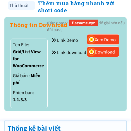
Thêm mua hàng nhanh với
Thủ thuật
short code
(Dùng pass :
flatsome.xyz
để giải nén nếu
Thông tin Download
đòi pass)
Xem Demo
Link Demo
Tên File:
Grid/List View
Download
Link download
for
WooCommerce
Giá bán :
Miễn
phí
Phiên bản:
1.1.3.3
Thống kê bài viết