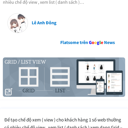
nhièu chế độ view , xem list ( danh sách )…
Lê Anh Đông
Flatsome trên
G
o
o
g
l
e
News
Để tạo chế độ xem ( view ) cho khách hàng 1 số web thường
có nhièu chế độ view , xem list ( danh sách ) xem dạng Grid –