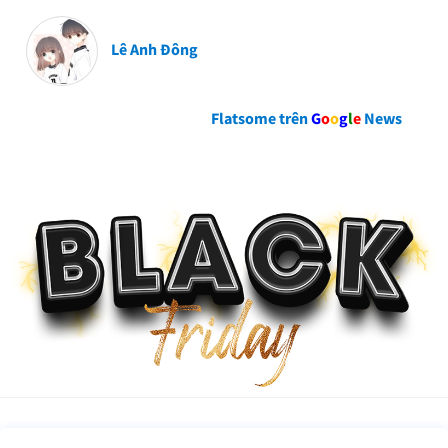
Lê Anh Đông
Flatsome trên
G
o
o
g
l
e
News