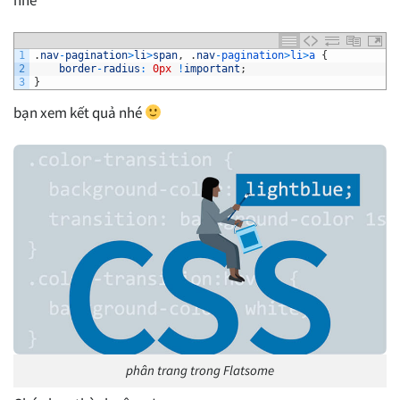
nhé
1
.
nav
-
pagination
>
li
>
span
,
.
nav
-
pagination
>
li
>
a
{
2
border
-
radius
:
0px
!
important
;
3
}
bạn xem kết quả nhé
phân trang trong Flatsome