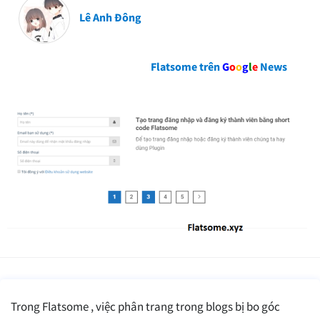
Lê Anh Đông
Flatsome trên
G
o
o
g
l
e
News
Trong Flatsome , việc phân trang trong blogs bị bo góc